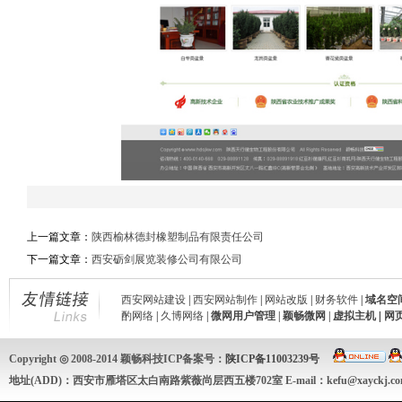
上一篇文章：
陕西榆林德封橡塑制品有限责任公司
下一篇文章：
西安砺剑展览装修公司有限公司
西安网站建设
|
西安网站制作
|
网站改版
|
财务软件
|
域名空
酌网络
|
久博网络
|
微网用户管理
|
颖畅微网
|
虚拟主机
|
网
Copyright ◎ 2008-2014 颖畅科技ICP备案号：
陕ICP备11003239号
地址(ADD)：西安市雁塔区太白南路紫薇尚层西五楼702室 E-mail：kefu@xayckj.